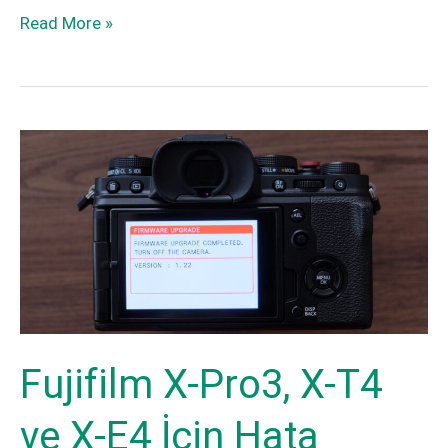
Fujifilm
Read More »
Summit
X
PRIME
Summit
2021
PRIME
Yenilikleri
2021
Yenilikleri
Fujifilm X-Pro3, X-T4
ve X-E4 İçin Hata