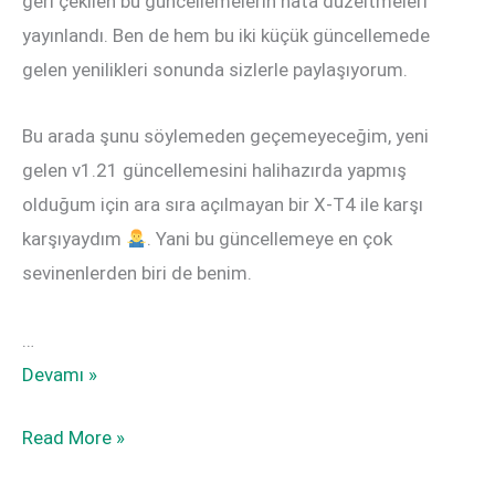
geri çekilen bu güncellemelerin hata düzeltmeleri
yayınlandı. Ben de hem bu iki küçük güncellemede
gelen yenilikleri sonunda sizlerle paylaşıyorum.
Bu arada şunu söylemeden geçemeyeceğim, yeni
gelen v1.21 güncellemesini halihazırda yapmış
olduğum için ara sıra açılmayan bir X-T4 ile karşı
karşıyaydım
. Yani bu güncellemeye en çok
sevinenlerden biri de benim.
…
Fujifilm
Devamı »
X-
Fujifilm
Read More »
Pro3,
X-
X-