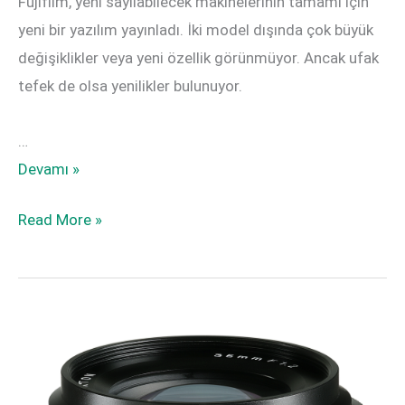
Fujifilm, yeni sayılabilecek makinelerinin tamamı için
yeni bir yazılım yayınladı. İki model dışında çok büyük
değişiklikler veya yeni özellik görünmüyor. Ancak ufak
tefek de olsa yenilikler bulunuyor.
…
GFX100,
Devamı »
GFX100S,
GFX100,
Read More »
GFX
GFX100S,
50S,
GFX
GFX
50S,
50R,
GFX
X-
50R,
T4,
X-
X-