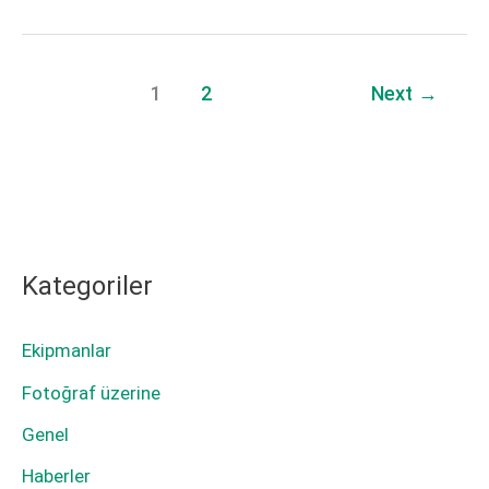
–
Güncellemesi
v4.00
–
1
2
Next
→
v4.00
Kategoriler
Ekipmanlar
Fotoğraf üzerine
Genel
Haberler