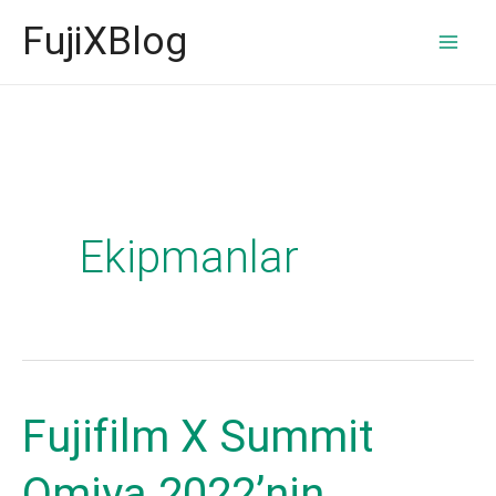
İçeriğe
FujiXBlog
atla
Ekipmanlar
Fujifilm X Summit
Omiya 2022’nin