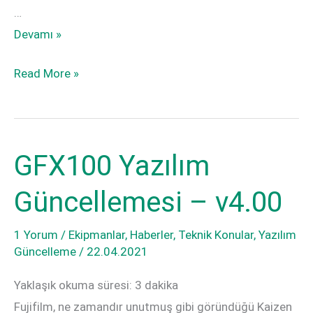
…
Kalp
Devamı »
Ve
Kalp
Read More »
Beynin
Ve
Bitmez
Beynin
Savaşı:
Bitmez
Bir
GFX100 Yazılım
Savaşı:
X-
Bir
Pro3
Güncellemesi – v4.00
X-
Değerlendirmesi
Pro3
1 Yorum
/
Ekipmanlar
,
Haberler
,
Teknik Konular
,
Yazılım
Değerlendirmesi
Güncelleme
/
22.04.2021
Yaklaşık okuma süresi:
3
dakika
Fujifilm, ne zamandır unutmuş gibi göründüğü Kaizen