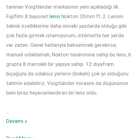
tanınan Voigtländer markasının yeni açıkladığı ilk
Fujifilm X bayonet
lensi
Nokton 35mm f1.2. Lensin
teknik özelliklerine daha önceki yazılarda olduğu gibi
çok fazla girmek istemiyorum, internette her yerde
var zaten. Genel hatlarıyla bahsetmek gerekirse,
manuel odaklamalı, Nokton tasarımına sahip bu lens, 6
grupta 8 mercekli bir yapıya sahip. 12 diyafram
bıçağıyla da odaksız yerlerin (bokeh) çok iyi olduğunu
tahmin edebiliriz. Voigtländer mirasını da düşününce
beni biraz heyecanlandıran bir lens oldu.
…
Voigtländer
Devamı »
35mm