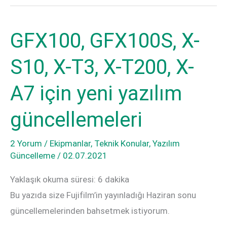
Pro3,
T4
X-
ve
GFX100, GFX100S, X-
T4
X-
ve
E4
S10, X-T3, X-T200, X-
X-
İçin
E4
Hata
A7 için yeni yazılım
İçin
Düzeltmesi
güncellemeleri
Hata
Güncellemeleri
Düzeltmesi
Yayınlandı
2 Yorum
/
Ekipmanlar
,
Teknik Konular
,
Yazılım
Güncellemeleri
Güncelleme
/
02.07.2021
Yayınlandı
Yaklaşık okuma süresi:
6
dakika
Bu yazıda size Fujifilm’in yayınladığı Haziran sonu
güncellemelerinden bahsetmek istiyorum.