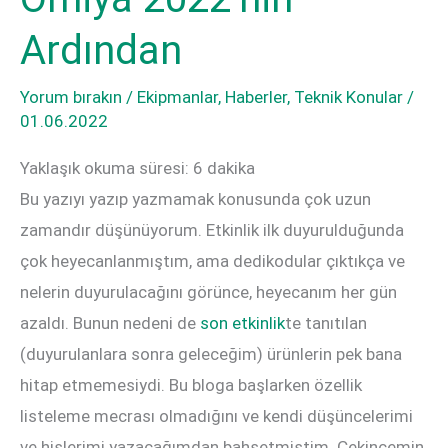
Ardından
Yorum bırakın
/
Ekipmanlar
,
Haberler
,
Teknik Konular
/
01.06.2022
Yaklaşık okuma süresi:
6
dakika
Bu yazıyı yazıp yazmamak konusunda çok uzun
zamandır düşünüyorum. Etkinlik ilk duyurulduğunda
çok heyecanlanmıştım, ama dedikodular çıktıkça ve
nelerin duyurulacağını görünce, heyecanım her gün
azaldı. Bunun nedeni de
son etkinlik
te tanıtılan
(duyurulanlara sonra geleceğim) ürünlerin pek bana
hitap etmemesiydi. Bu bloga başlarken özellik
listeleme mecrası olmadığını ve kendi düşüncelerimi
ve hislerimi yazacağımdan bahsetmiştim. Çekincemin