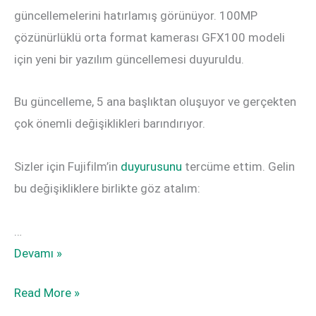
güncellemelerini hatırlamış görünüyor. 100MP
çözünürlüklü orta format kamerası GFX100 modeli
için yeni bir yazılım güncellemesi duyuruldu.
Bu güncelleme, 5 ana başlıktan oluşuyor ve gerçekten
çok önemli değişiklikleri barındırıyor.
Sizler için Fujifilm’in
duyurusunu
tercüme ettim. Gelin
bu değişikliklere birlikte göz atalım:
…
GFX100
Devamı »
Yazılım
GFX100
Read More »
Güncellemesi
Yazılım