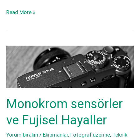
X
Fujifilm
Read More »
Summit
X
Omiya
Summit
2022’nin
Omiya
Ardından
2022’nin
Ardından
Monokrom sensörler
ve Fujisel Hayaller
Yorum bırakın
/
Ekipmanlar
,
Fotoğraf üzerine
,
Teknik