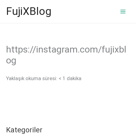
İçeriğe
FujiXBlog
atla
https://instagram.com/fujixbl
og
Yaklaşık okuma süresi:
< 1
dakika
Kategoriler