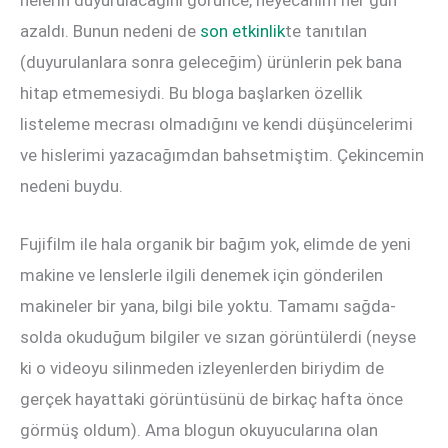
nelerin duyurulacağını görünce, heyecanım her gün
azaldı. Bunun nedeni de
son etkinlik
te tanıtılan
(duyurulanlara sonra geleceğim) ürünlerin pek bana
hitap etmemesiydi. Bu bloga başlarken özellik
listeleme mecrası olmadığını ve kendi düşüncelerimi
ve hislerimi yazacağımdan bahsetmiştim. Çekincemin
nedeni buydu.
Fujifilm ile hala organik bir bağım yok, elimde de yeni
makine ve lenslerle ilgili denemek için gönderilen
makineler bir yana, bilgi bile yoktu. Tamamı sağda-
solda okuduğum bilgiler ve sızan görüntülerdi (neyse
ki o videoyu silinmeden izleyenlerden biriydim de
gerçek hayattaki görüntüsünü de birkaç hafta önce
görmüş oldum). Ama blogun okuyucularına olan