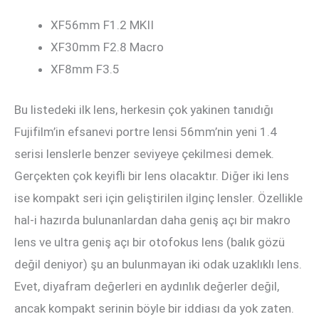
XF56mm F1.2 MKII
XF30mm F2.8 Macro
XF8mm F3.5
Bu listedeki ilk lens, herkesin çok yakinen tanıdığı
Fujifilm’in efsanevi portre lensi 56mm’nin yeni 1.4
serisi lenslerle benzer seviyeye çekilmesi demek.
Gerçekten çok keyifli bir lens olacaktır. Diğer iki lens
ise kompakt seri için geliştirilen ilginç lensler. Özellikle
hal-i hazırda bulunanlardan daha geniş açı bir makro
lens ve ultra geniş açı bir otofokus lens (balık gözü
değil deniyor) şu an bulunmayan iki odak uzaklıklı lens.
Evet, diyafram değerleri en aydınlık değerler değil,
ancak kompakt serinin böyle bir iddiası da yok zaten.