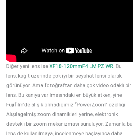
Diğer yeni lens ise
XF18-120mmF4 LM PZ WR
. Bu
lens, kağıt üzerinde çok iyi bir seyahat lensi olarak
görünüyor. Ama fotoğraftan daha çok video odaklı bir
lens. Bu kanıya varılmasındaki en büyük etken, yine
Fujifilm’de alışık olmadığımız “PowerZoom” özelliği.
Alışılagelmiş zoom dinamikleri yerine, elektronik
destekli bir zoom mekanizması sunuluyor. Zamanla bu
lens de kullanılmaya, incelenmeye başlayınca daha