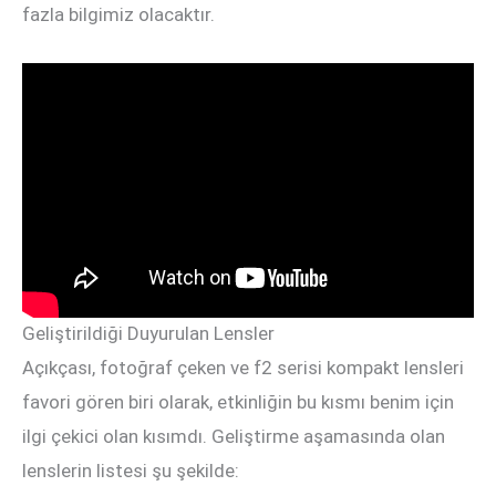
fazla bilgimiz olacaktır.
Geliştirildiği Duyurulan Lensler
Açıkçası, fotoğraf çeken ve f2 serisi kompakt lensleri
favori gören biri olarak, etkinliğin bu kısmı benim için
ilgi çekici olan kısımdı. Geliştirme aşamasında olan
lenslerin listesi şu şekilde: