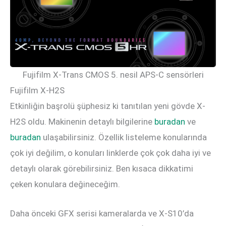
Fujifilm X-Trans CMOS 5. nesil APS-C sensörleri
Fujifilm X-H2S
Etkinliğin başrolü şüphesiz ki tanıtılan yeni gövde X-
H2S oldu. Makinenin detaylı bilgilerine
buradan
ve
buradan
ulaşabilirsiniz. Özellik listeleme konularında
çok iyi değilim, o konuları linklerde çok çok daha iyi ve
detaylı olarak görebilirsiniz. Ben kısaca dikkatimi
çeken konulara değineceğim.
Daha önceki GFX serisi kameralarda ve X-S10’da