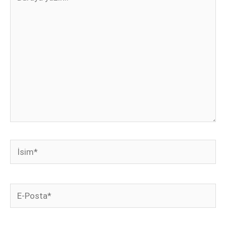
yazın..
İsim*
E-
Posta*