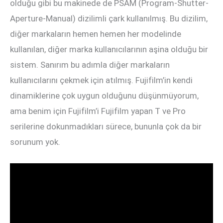
olduğu gibi bu makinede de PSAM (Program-Shutter-
Aperture-Manual) dizilimli çark kullanılmış. Bu dizilim,
diğer markaların hemen hemen her modelinde
kullanılan, diğer marka kullanıcılarının aşina olduğu bir
sistem. Sanırım bu adımla diğer markaların
kullanıcılarını çekmek için atılmış. Fujifilm’in kendi
dinamiklerine çok uygun olduğunu düşünmüyorum,
ama benim için Fujifilm’i Fujifilm yapan T ve Pro
serilerine dokunmadıkları sürece, bununla çok da bir
sorunum yok.