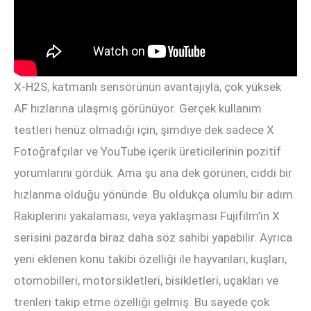
X-H2S, katmanlı sensörünün avantajıyla, çok yüksek
AF hızlarına ulaşmış görünüyor. Gerçek kullanım
testleri henüz olmadığı için, şimdiye dek sadece X
Fotoğrafçılar ve YouTube içerik üreticilerinin pozitif
yorumlarını gördük. Ama şu ana dek görünen, ciddi bir
hızlanma olduğu yönünde. Bu oldukça olumlu bir adım.
Rakiplerini yakalaması, veya yaklaşması Fujifilm’in X
serisini pazarda biraz daha söz sahibi yapabilir. Ayrıca
yeni eklenen konu takibi özelliği ile hayvanları, kuşları,
otomobilleri, motorsikletleri, bisikletleri, uçakları ve
trenleri takip etme özelliği gelmiş. Bu sayede çok