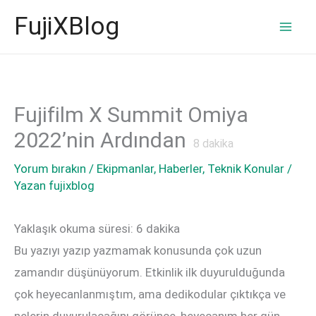
İçeriğe
FujiXBlog
atla
Fujifilm X Summit Omiya
2022’nin Ardından
8
dakika
Yorum bırakın
/
Ekipmanlar
,
Haberler
,
Teknik Konular
/
Yazan
fujixblog
Yaklaşık okuma süresi:
6
dakika
Bu yazıyı yazıp yazmamak konusunda çok uzun
zamandır düşünüyorum. Etkinlik ilk duyurulduğunda
çok heyecanlanmıştım, ama dedikodular çıktıkça ve