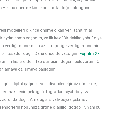
m – ki bu önerme kimi konularda doğru olduğunu
eni modelleri çıkınca önüme çıkan yeni tanıtımları
bir aydınlanma yaşadım, ve ilk kez “Bir dakika yahu” diye
a verdiğim öneminin azalıp, içeriğe verdiğim önemin
i bir tesadüf değil. Daha önce de yazdığım
Fujifilm X-
erinin hislere de hitap etmesini değerli buluyorum. O
, anlamaya çalışmaya başladım.
bugün, dijital çağın zirvesi diyebileceğimiz günlerde,
, her makinenin çektiği fotoğrafları siyah-beyaza
ek zorunda değil. Ama eğer siyah-beyaz çekmeyi
ensörlerin hoşunuza gitme olasılığı doğabilir. Yani bu