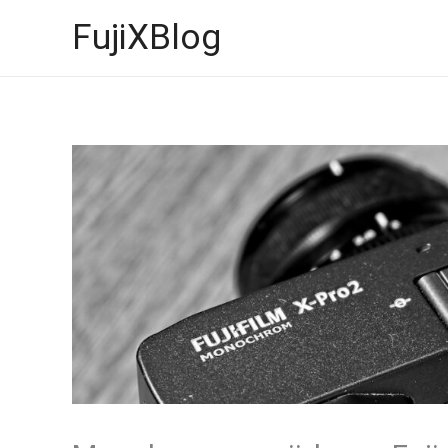
İçeriğe
FujiXBlog
atla