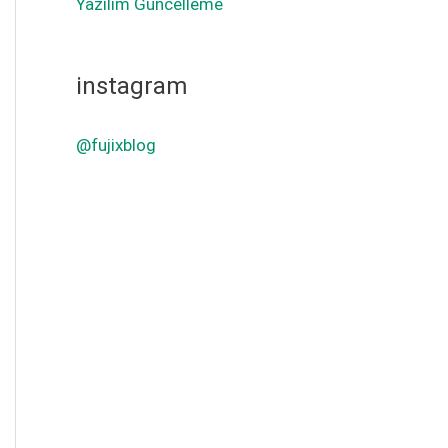
Yazılım Güncelleme
instagram
@fujixblog