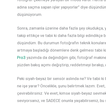
adına saçma sapan işler yapıyorlar” diye düşündü
düşünüyorum.
Sonra, zamanla üzerine daha fazla şey okudukça, y
takip ettikçe ve tabii ki daha fazla bilgi edindikçe 
düşündüm. Bu durumun fotoğrafın teknik konuların
artmaya başladığı dönemlere denk gelmesi tabii k
Pro3
yazımda da değindiğim gibi, fotoğraf makinel
yüzden bakış açımı değiştirip, reddetmeyi bırakıp
Peki siyah-beyaz bir sensör aslında ne? Ve tabii ki 
ne işe yarar? Öncelikle, şunu belirtmek lazım: Evet
çevirebilirsiniz. Ve evet, kimse siyah-beyaz sevm
seviyorsanız, ve SADECE onunla yaşabilirseniz, bu s