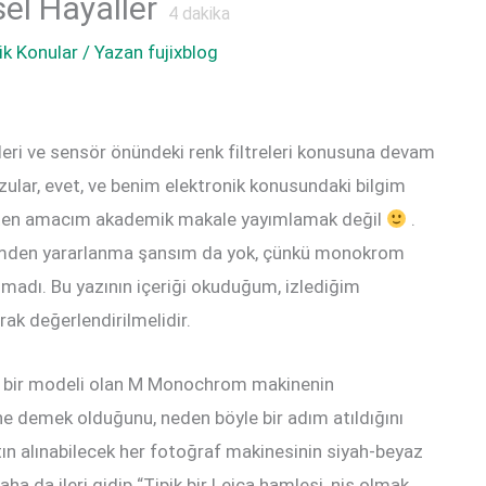
el Hayaller
4
dakika
ik Konular
/ Yazan
fujixblog
leri ve sensör önündeki renk filtreleri konusuna devam
ular, evet, ve benim elektronik konusundaki bilgim
aten amacım akademik makale yayımlamak değil
.
imden yararlanma şansım da yok, çünkü monokrom
madı. Bu yazının içeriği okuduğum, izlediğim
ak değerlendirilmelidir.
eni bir modeli olan M Monochrom makinenin
 ne demek olduğunu, neden böyle bir adım atıldığını
n alınabilecek her fotoğraf makinesinin siyah-beyaz
a da ileri gidip “Tipik bir Leica hamlesi, niş olmak