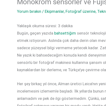
Monokrom sensörler ve Fujis
Yorum bırakın
/
Ekipmanlar
,
Fotoğraf üzerine
,
Tekn
Yaklaşık okuma süresi:
3
dakika
Bugün, geçen yazıda
bahsettiğim
sensör teknoloji
etmek istiyorum. Aslında çok daha derin olan mevz
sadece yüzeysel bilgi vermeme yetecek kadar. Z
Ne yazık ki bahsedeceğim konuda kendi deneyim
sensörlü bir fotoğraf makinesi kullanma şansım ol
kaynaklardan bir derleme, ve Türkçe’ye çevirme olar
Her şey birkaç yıl önce, Alman üretici Leica’nın y
incelemesini izlememle başladı. İlk yıllarda bunun
anlamadım ve pek de ilgi göstermedim. Çünkü, satı
fotoğraf çekmeye yarayan bir modu vardı. Hatta dah