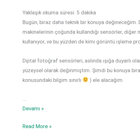
Yaklaşık okuma süresi:
5
dakika
Bugün, biraz daha teknik bir konuya değineceğim. Dah
makinelerinin çoğunda kullandığı sensörler, diğer m
kullanıyor, ve bu yüzden de kimi görüntü işleme pro
Dijital fotoğraf sensörleri, aslında ışığa duyarlı 
yüzeysel olarak değinmiştim. Şimdi bu konuya biraz
konusundaki bilgim sınırlı
) ele alacağım.
…
X-
Devamı »
Trans
X-
Read More »
ve
Trans
Bayer