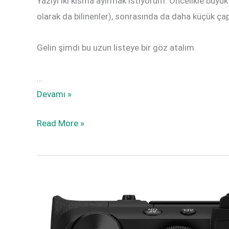
Yazıyı iki kısma ayırmak istiyorum. Öncelikle büyü
olarak da bilinenler), sonrasında da daha küçük 
Gelin şimdi bu uzun listeye bir göz atalım.
…
GFX100,
Devamı »
GFX100S,
GFX100,
Read More »
X-
GFX100S,
S10,
X-
X-
S10,
T3,
X-
X-
T3,
T200,
X-
X-