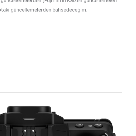
k güncellemelerden (Fujifilm’in Kaizen güncellemeleri
çaptaki güncellemelerden bahsedeceğim.