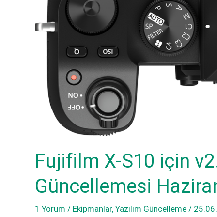
T200,
A7
X-
için
A7
yeni
için
yazılım
yeni
güncellemeleri
yazılım
güncellemeleri
Fujifilm X-S10 için v
Güncellemesi Hazira
1 Yorum
/
Ekipmanlar
,
Yazılım Güncelleme
/
25.06