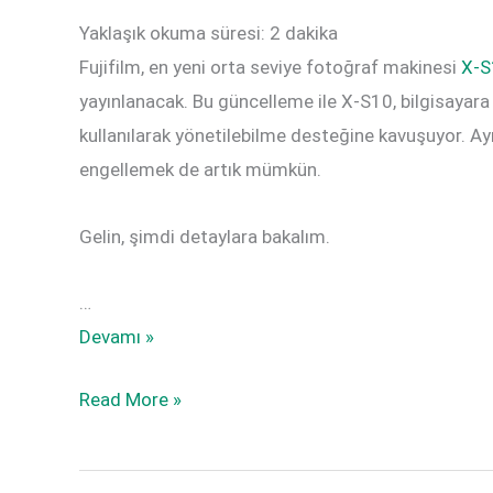
Yaklaşık okuma süresi:
2
dakika
Fujifilm, en yeni orta seviye fotoğraf makinesi
X-S
yayınlanacak. Bu güncelleme ile X-S10, bilgisayara
kullanılarak yönetilebilme desteğine kavuşuyor. Ay
engellemek de artık mümkün.
Gelin, şimdi detaylara bakalım.
…
Fujifilm
Devamı »
X-
Fujifilm
Read More »
S10
X-
için
S10
v2.00