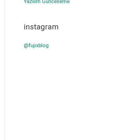
Yazılım Güncelleme
instagram
@fujixblog