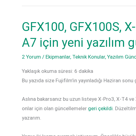
ve
Sensör
Bayer
Farkı
GFX100, GFX100S, X-S
Sensör
Farkı
A7 için yeni yazılım 
2 Yorum
/
Ekipmanlar
,
Teknik Konular
,
Yazılım Gün
Yaklaşık okuma süresi:
6
dakika
Bu yazıda size Fujifilm’in yayınladığı Haziran so
Aslına bakarsanız bu uzun listeye X-Pro3, X-T4 ve 
onlar için olan güncellemeler
geri çekildi
. Düzeltil
yazarım.