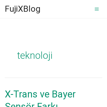
İçeriğe
FujiXBlog
atla
teknoloji
X-Trans ve Bayer
Sensör Farkı