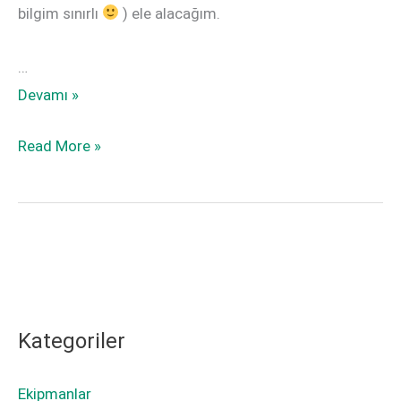
bilgim sınırlı
) ele alacağım.
…
X-
Devamı »
Trans
X-
Read More »
ve
Trans
Bayer
ve
Sensör
Bayer
Farkı
Sensör
Farkı
Kategoriler
Ekipmanlar