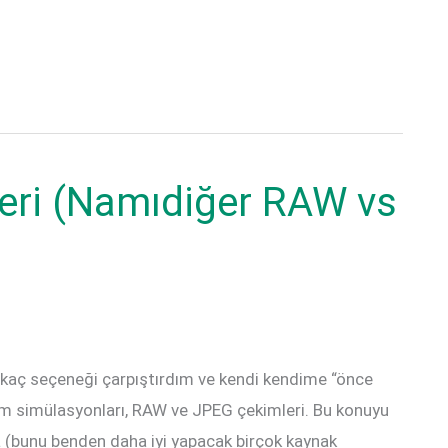
leri (Namıdiğer RAW vs
irkaç seçeneği çarpıştırdım ve kendi kendime “önce
film simülasyonları, RAW ve JPEG çekimleri. Bu konuyu
ra (bunu benden daha iyi yapacak birçok kaynak