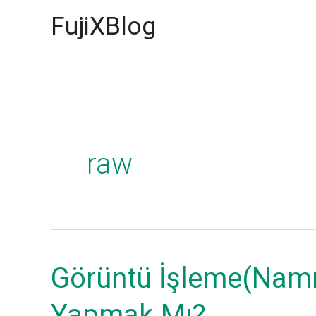
İçeriğe
FujiXBlog
atla
raw
Görüntü İşleme(Namı
Yapmak Mı?