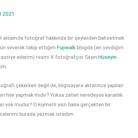
8.2021
nel anlamda fotoğraf hakkında bir şeylerden bahsetmek
gün severek takip ettiğim
Fujiwalk
blogda (en sevdiğim
tavsiye ederim) resmi X fotoğrafçısı Sayın
Hüseyin
dim.
oğrafı çekerken değil de, bilgisayara aktarınca yapılan
ri hile yapmak mıdır? Yoksa zaten neredeyse karanlık
run yok mudur? O kıymetli yazı bana gerçekten bir
ncelerimi burada yazmak istedim.