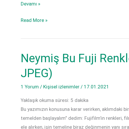
Görüntü
Devamı »
İşleme(Namıdiğer
Görüntü
Read More »
Photoshop)
İşleme(Namıdiğer
Hile
Photoshop)
Yapmak
Hile
Mı?
Neymiş Bu Fuji Renk
Yapmak
Mı?
JPEG)
1 Yorum
/
Kişisel izlenimler
/
17.01.2021
Yaklaşık okuma süresi:
5
dakika
Bu yazımızın konusuna karar verirken, aklımdaki b
temelden başlayalım” dedim: Fujifilm’in renkleri, 
ele alırken, işin temeline biraz değinmenin yanı sı