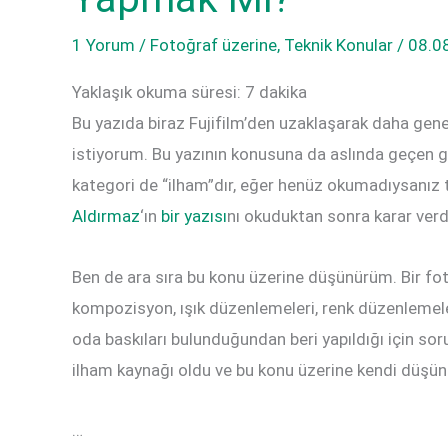
1 Yorum
/
Fotoğraf üzerine
,
Teknik Konular
/
08.0
Yaklaşık okuma süresi:
7
dakika
Bu yazıda biraz Fujifilm’den uzaklaşarak daha ge
istiyorum. Bu yazının konusuna da aslında geçen 
kategori de “ilham”dır, eğer henüz okumadıysanız 
Aldırmaz
‘ın
bir yazısı
nı okuduktan sonra karar ver
Ben de ara sıra bu konu üzerine düşünürüm. Bir fot
kompozisyon, ışık düzenlemeleri, renk düzenlemele
oda baskıları bulunduğundan beri yapıldığı için so
ilham kaynağı oldu ve bu konu üzerine kendi düşü
…