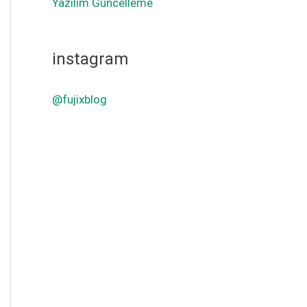
Yazılım Güncelleme
instagram
@fujixblog