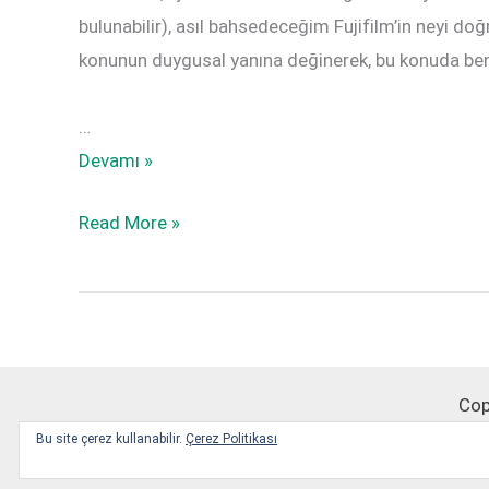
bulunabilir), asıl bahsedeceğim Fujifilm’in neyi doğ
konunun duygusal yanına değinerek, bu konuda 
…
Neymiş
Devamı »
Bu
Neymiş
Read More »
Fuji
Bu
Renkleri
Fuji
(Namıdiğer
Renkleri
RAW
(Namıdiğer
vs
RAW
JPEG)
Cop
vs
Bu site çerez kullanabilir.
Çerez Politikası
JPEG)