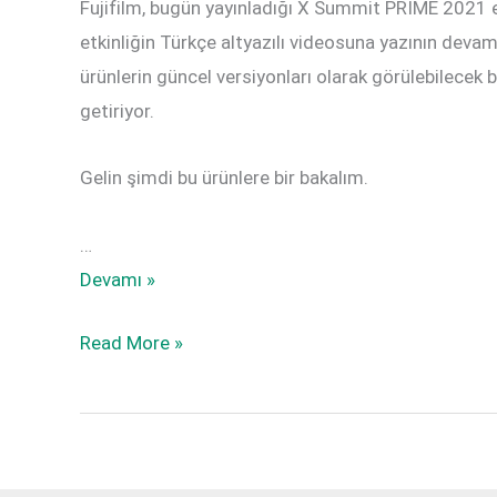
Fujifilm, bugün yayınladığı X Summit PRIME 2021 et
etkinliğin Türkçe altyazılı videosuna yazının devam
ürünlerin güncel versiyonları olarak görülebilecek bu
getiriyor.
Gelin şimdi bu ürünlere bir bakalım.
…
Fujifilm
Devamı »
X
Fujifilm
Read More »
Summit
X
PRIME
Summit
2021
PRIME
Yenilikleri
2021