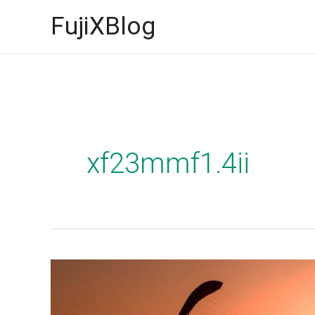
İçeriğe
FujiXBlog
atla
xf23mmf1.4ii