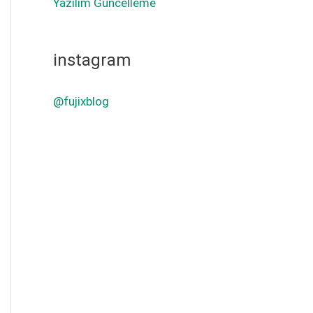
Yazılım Güncelleme
instagram
@fujixblog