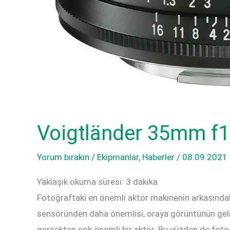
Voigtländer 35mm f1
Yorum bırakın
/
Ekipmanlar
,
Haberler
/
08.09.2021
Yaklaşık okuma süresi:
3
dakika
Fotoğraftaki en önemli aktör makinenin arkasındak
sensöründen daha önemlisi, oraya görüntünün gelm
gerçekten çok önemli bir aktör. Bu yüzden de fotoğ