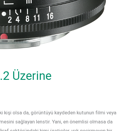
.2 Üzerine
i kişi olsa da, görüntüyü kaydeden kutunun filmi veya
esini sağlayan lenstir. Yani, en önemlisi olmasa da
raf sektöründeki kimi üreticiler, ışık geçirmeyen bir