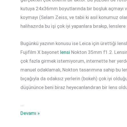
kutuya 24x36mm boyutlarında bir boşluk açmayı ve
koymayı (Selam Zeiss, ve tabii ki asıl konumuz ola
halihazırda bu işi çok iyi yapanlara bırakıp, lenslere
Bugünkü yazının konusu ise Leica için ürettiği lensl
Fujifilm X bayonet
lensi
Nokton 35mm f1.2. Lensin t
çok fazla girmek istemiyorum, internette her yerd
manuel odaklamalı, Nokton tasarımına sahip bu len
bıçağıyla da odaksız yerlerin (bokeh) çok iyi olduğ
düşününce beni biraz heyecanlandıran bir lens oldu
…
Voigtländer
Devamı »
35mm