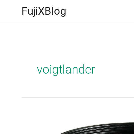
İçeriğe
FujiXBlog
atla
voigtlander