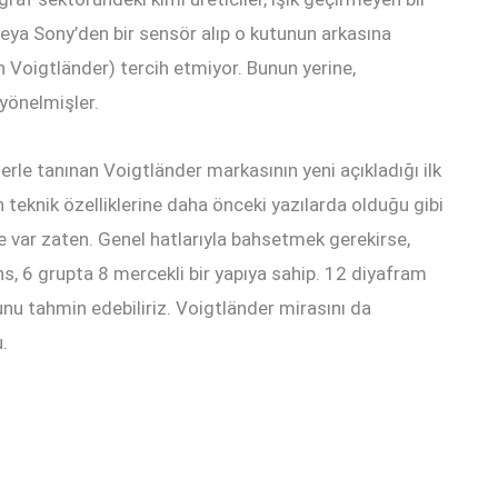
ya Sony’den bir sensör alıp o kutunun arkasına
n Voigtländer) tercih etmiyor. Bunun yerine,
 yönelmişler.
erle tanınan Voigtländer markasının yeni açıkladığı ilk
eknik özelliklerine daha önceki yazılarda olduğu gibi
e var zaten. Genel hatlarıyla bahsetmek gerekirse,
s, 6 grupta 8 mercekli bir yapıya sahip. 12 diyafram
unu tahmin edebiliriz. Voigtländer mirasını da
.