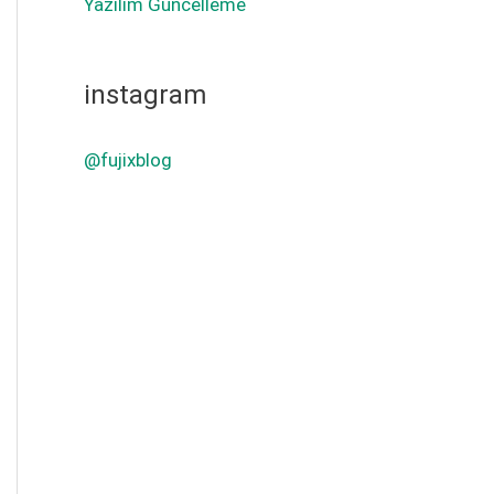
Yazılım Güncelleme
instagram
@fujixblog