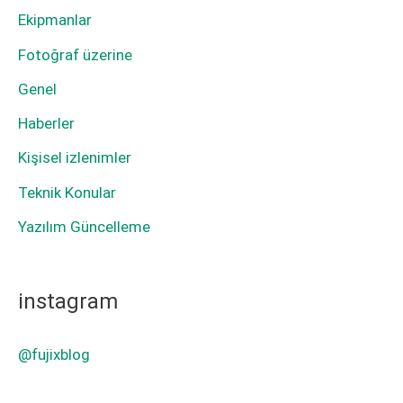
Ekipmanlar
Dalgası
Bozulması
Fotoğraf üzerine
Genel
Haberler
Kişisel izlenimler
Teknik Konular
Yazılım Güncelleme
instagram
@fujixblog