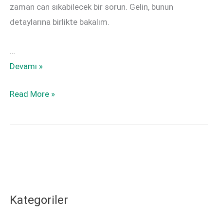
zaman can sıkabilecek bir sorun. Gelin, bunun
detaylarına birlikte bakalım.
…
Telefoto
Devamı »
Lensle
Telefoto
Read More »
Fotoğraf
Lensle
Çekerken
Fotoğraf
Sinirinizi
Çekerken
Bozabilecek
Sinirinizi
Bir
Bozabilecek
Sorun:
Bir
Sıcaklık
Kategoriler
Sorun:
Dalgası
Sıcaklık
Bozulması