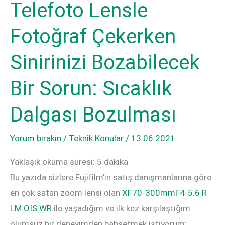
Telefoto Lensle
Fotoğraf Çekerken
Sinirinizi Bozabilecek
Bir Sorun: Sıcaklık
Dalgası Bozulması
Yorum bırakın
/
Teknik Konular
/
13.06.2021
Yaklaşık okuma süresi:
5
dakika
Bu yazıda sizlere Fujifilm’in satış danışmanlarına göre
en çok satan zoom lensi olan
XF70-300mmF4-5.6 R
LM OIS WR
ile yaşadığım ve ilk kez karşılaştığım
olumsuz bir deneyimden bahsetmek istiyorum: