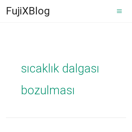
İçeriğe
FujiXBlog
atla
sıcaklık dalgası
bozulması