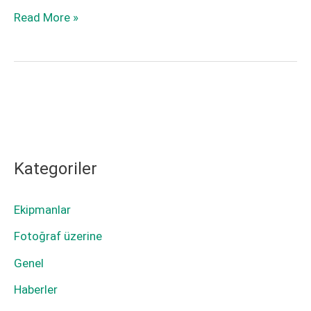
Adaptörler
Read More »
Manuel
ile
Lensleri
Manuel
Fujifilm
Lensleri
Makinelerde
Fujifilm
Kullanmak
Makinelerde
Kullanmak
Kategoriler
Ekipmanlar
Fotoğraf üzerine
Genel
Haberler