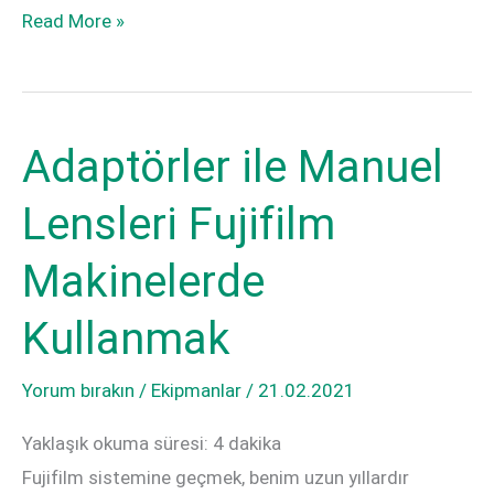
Voigtländer
Read More »
f1.2
35mm
Üzerine
f1.2
Üzerine
Adaptörler ile Manuel
Lensleri Fujifilm
Makinelerde
Kullanmak
Yorum bırakın
/
Ekipmanlar
/
21.02.2021
Yaklaşık okuma süresi:
4
dakika
Fujifilm sistemine geçmek, benim uzun yıllardır