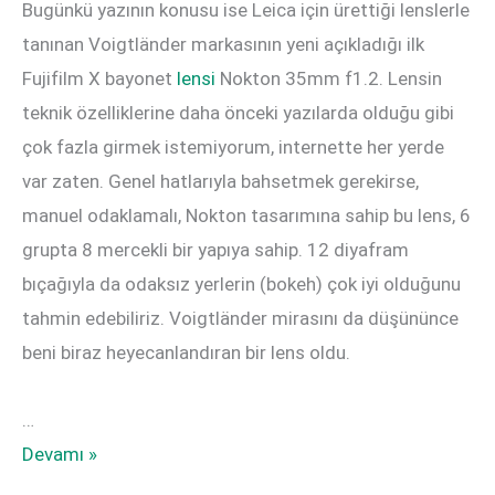
Bugünkü yazının konusu ise Leica için ürettiği lenslerle
tanınan Voigtländer markasının yeni açıkladığı ilk
Fujifilm X bayonet
lensi
Nokton 35mm f1.2. Lensin
teknik özelliklerine daha önceki yazılarda olduğu gibi
çok fazla girmek istemiyorum, internette her yerde
var zaten. Genel hatlarıyla bahsetmek gerekirse,
manuel odaklamalı, Nokton tasarımına sahip bu lens, 6
grupta 8 mercekli bir yapıya sahip. 12 diyafram
bıçağıyla da odaksız yerlerin (bokeh) çok iyi olduğunu
tahmin edebiliriz. Voigtländer mirasını da düşününce
beni biraz heyecanlandıran bir lens oldu.
…
Voigtländer
Devamı »
35mm