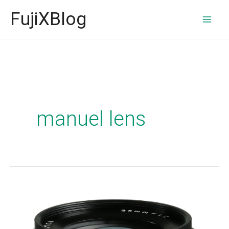
İçeriğe
FujiXBlog
atla
manuel lens